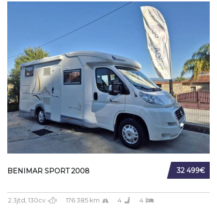
32 499€
BENIMAR SPORT 2008
2.3jtd, 130cv
176 385 km
4
4