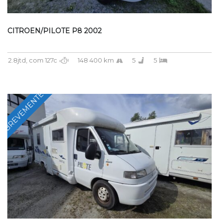
CITROEN/PILOTE P8 2002
2.8jtd, com 127c
148 400 km
5
5
BREVEMENTE