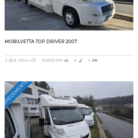
MOBILVETTA TOP DRIVER 2007
2.3jtd, 130cv
104932 km
4
4
BREVEMENTE