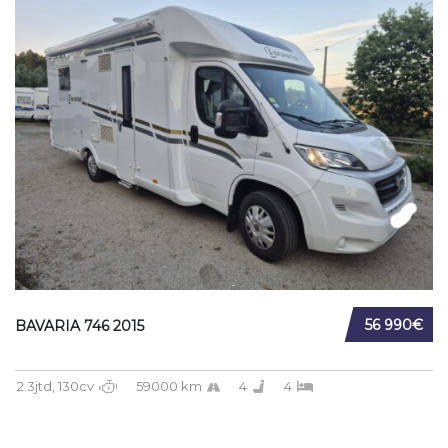
56 990€
BAVARIA 746 2015
2.3jtd, 130cv
59000 km
4
4