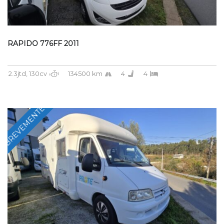
RAPIDO 776FF 2011
2.3jtd, 130cv
134500 km
4
4
BREVEMENTE