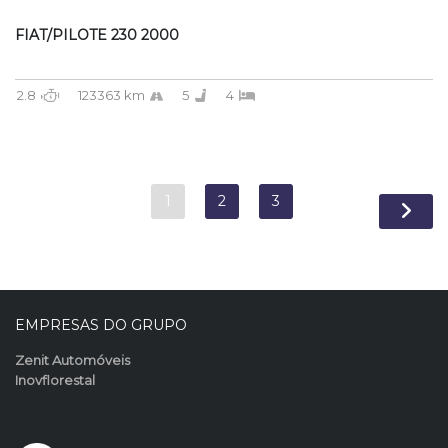
FIAT/PILOTE 230 2000
2.8
123363 km
5
4
1
2
3
EMPRESAS DO GRUPO
Zenit Automóveis
Inovflorestal