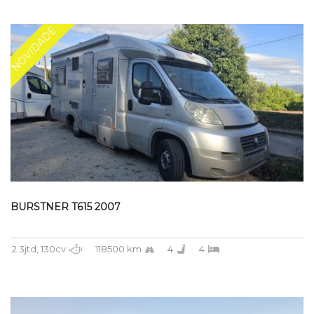
NOVIDADE
BURSTNER T615 2007
2.3jtd, 130cv
118500 km
4
4