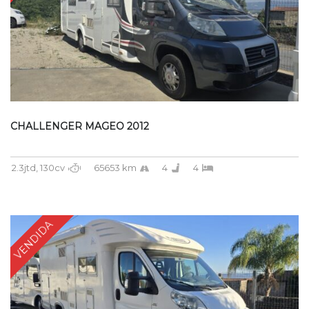
CHALLENGER MAGEO 2012
2.3jtd, 130cv
65653 km
4
4
VENDIDA