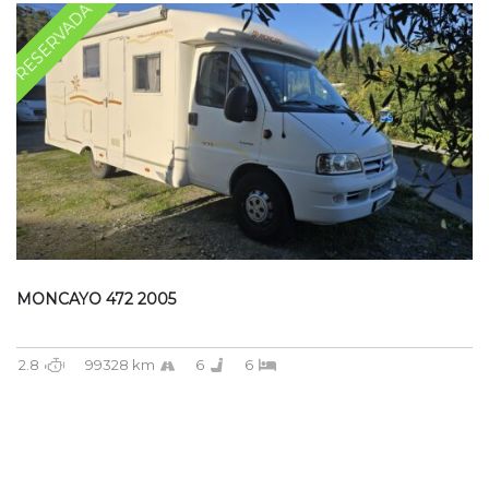
RESERVADA
MONCAYO 472 2005
2.8
99328 km
6
6