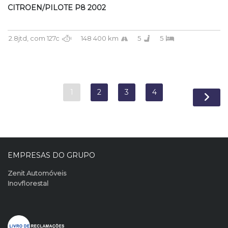
CITROEN/PILOTE P8 2002
2.8jtd, com 127c
148 400 km
5
5
1
2
3
4
EMPRESAS DO GRUPO
Zenit Automóveis
Inovflorestal