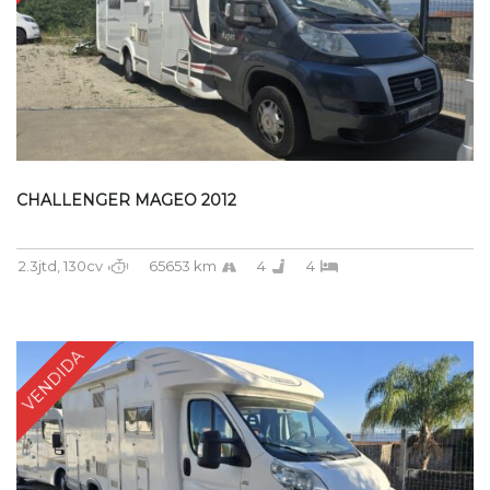
CHALLENGER MAGEO 2012
2.3jtd, 130cv
65653 km
4
4
VENDIDA