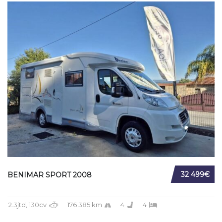
32 499€
BENIMAR SPORT 2008
2.3jtd, 130cv
176 385 km
4
4