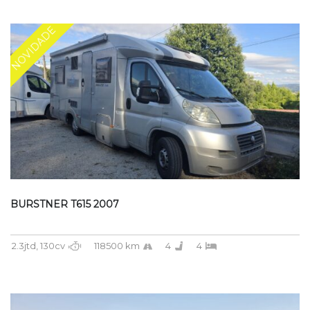
NOVIDADE
BURSTNER T615 2007
2.3jtd, 130cv
118500 km
4
4