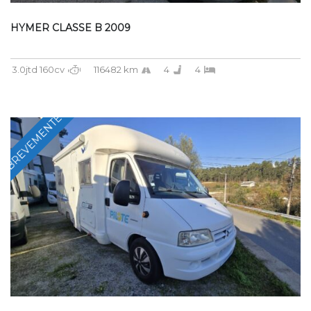
HYMER CLASSE B 2009
3.0jtd 160cv
116482 km
4
4
BREVEMENTE