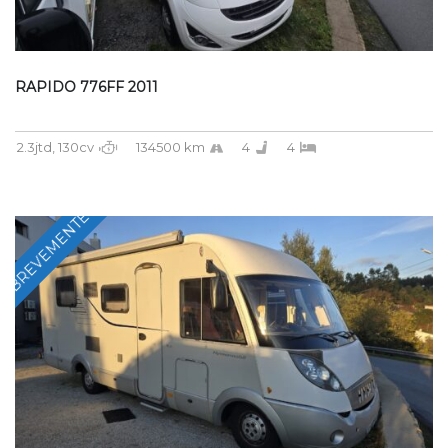
RAPIDO 776FF 2011
2.3jtd, 130cv
134500 km
4
4
BREVEMENTE