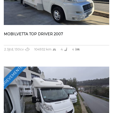
MOBILVETTA TOP DRIVER 2007
2.3jtd, 130cv
104932 km
4
4
BREVEMENTE