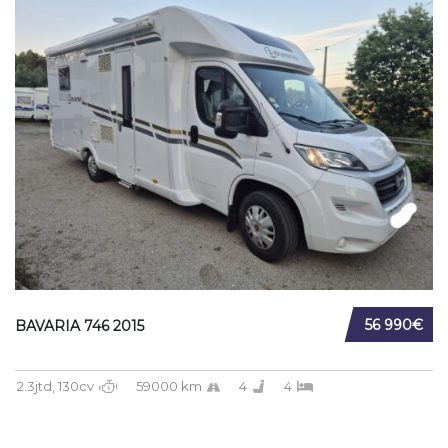
56 990€
BAVARIA 746 2015
2.3jtd, 130cv
59000 km
4
4