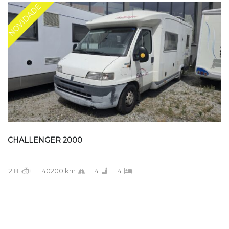
NOVIDADE
CHALLENGER 2000
2.8
140200 km
4
4