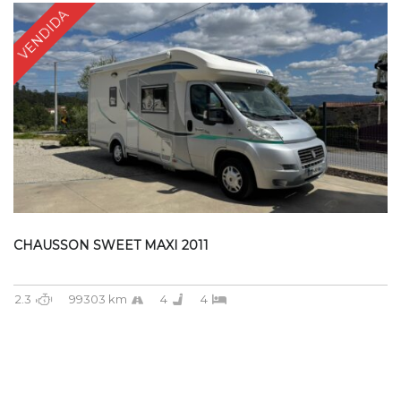
VENDIDA
CHAUSSON SWEET MAXI 2011
2.3
99303 km
4
4