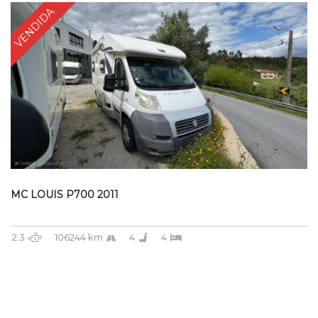
VENDIDA
MC LOUIS P700 2011
2.3
106244 km
4
4