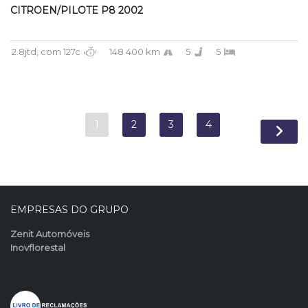
CITROEN/PILOTE P8 2002
2.8jtd, com 127c
148 400 km
5
5
1
2
3
4
EMPRESAS DO GRUPO
Zenit Automóveis
Inovflorestal