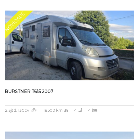
NOVIDADE
BURSTNER T615 2007
2.3jtd, 130cv
118500 km
4
4