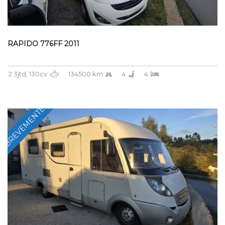
RAPIDO 776FF 2011
2.3jtd, 130cv
134500 km
4
4
BREVEMENTE