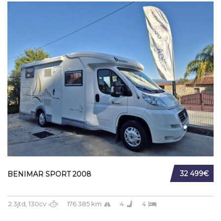
32 499€
BENIMAR SPORT 2008
2.3jtd, 130cv
176 385 km
4
4