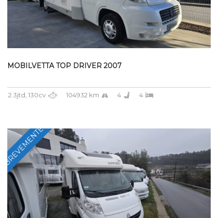
MOBILVETTA TOP DRIVER 2007
2.3jtd, 130cv
104932 km
4
4
BREVEMENTE