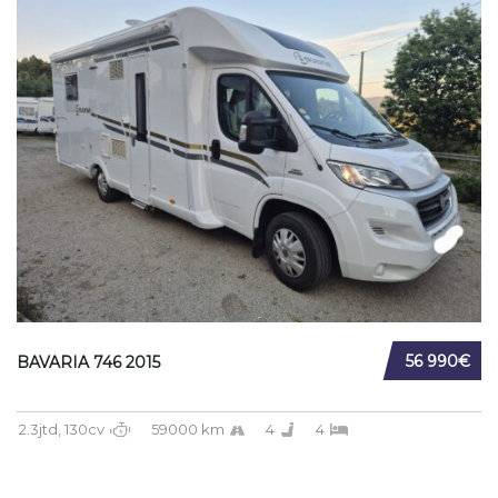
56 990€
BAVARIA 746 2015
2.3jtd, 130cv
59000 km
4
4