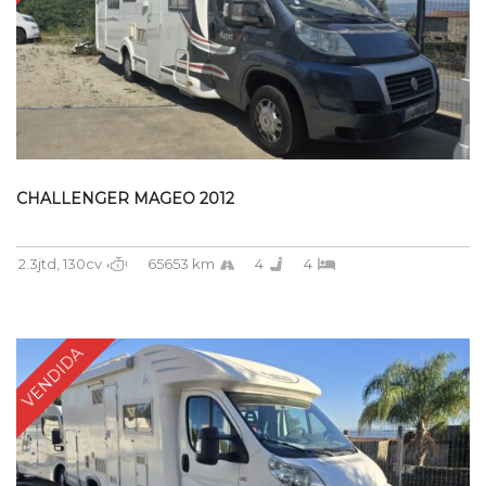
CHALLENGER MAGEO 2012
2.3jtd, 130cv
65653 km
4
4
VENDIDA