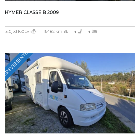
HYMER CLASSE B 2009
3.0jtd 160cv
116482 km
4
4
BREVEMENTE