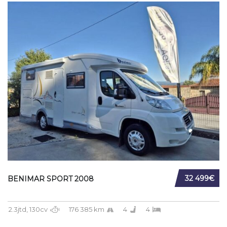
32 499€
BENIMAR SPORT 2008
2.3jtd, 130cv
176 385 km
4
4