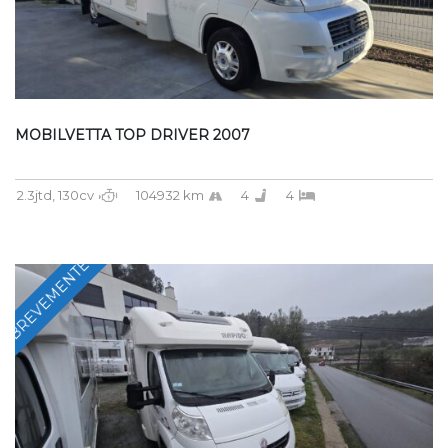
MOBILVETTA TOP DRIVER 2007
2.3jtd, 130cv
104932 km
4
4
BREVEMENTE