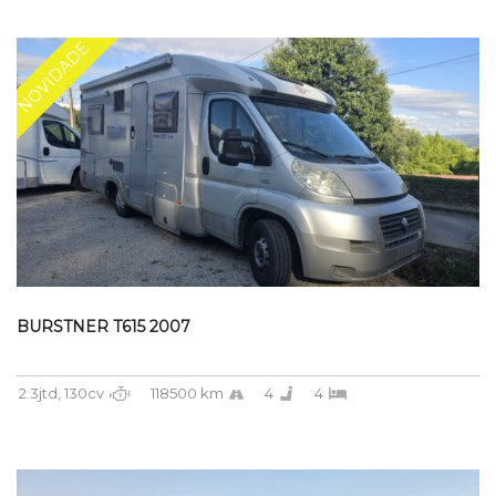
NOVIDADE
BURSTNER T615 2007
2.3jtd, 130cv
118500 km
4
4