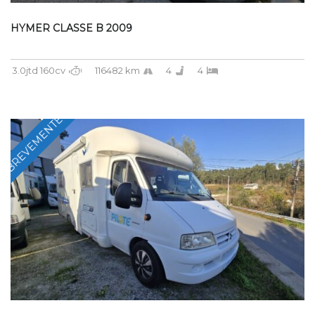
HYMER CLASSE B 2009
3.0jtd 160cv
116482 km
4
4
BREVEMENTE