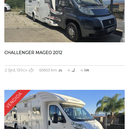
CHALLENGER MAGEO 2012
2.3jtd, 130cv
65653 km
4
4
VENDIDA