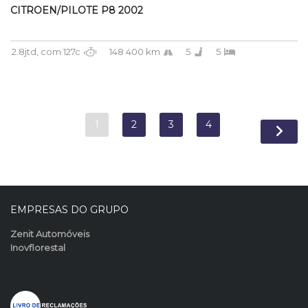
CITROEN/PILOTE P8 2002
2.8jtd, com 127c
148 400 km
5
5
1
2
3
4
EMPRESAS DO GRUPO
Zenit Automóveis
Inovflorestal