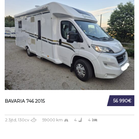
56 990€
BAVARIA 746 2015
2.3jtd, 130cv
59000 km
4
4