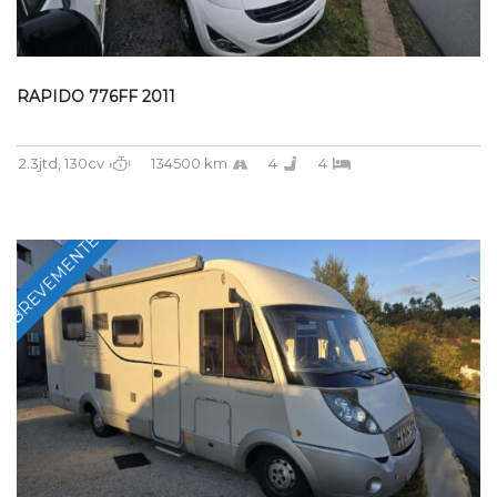
RAPIDO 776FF 2011
2.3jtd, 130cv
134500 km
4
4
BREVEMENTE