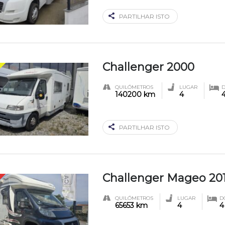
PARTILHAR ISTO
Challenger 2000
QUILÓMETROS
LUGAR
140200 km
4
PARTILHAR ISTO
Challenger Mageo 20
QUILÓMETROS
LUGAR
D
65653 km
4
4