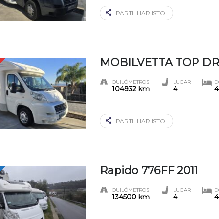
PARTILHAR ISTO
MOBILVETTA TOP DR
QUILÓMETROS
LUGAR
D
104932 km
4
4
PARTILHAR ISTO
Rapido 776FF 2011
QUILÓMETROS
LUGAR
D
134500 km
4
4