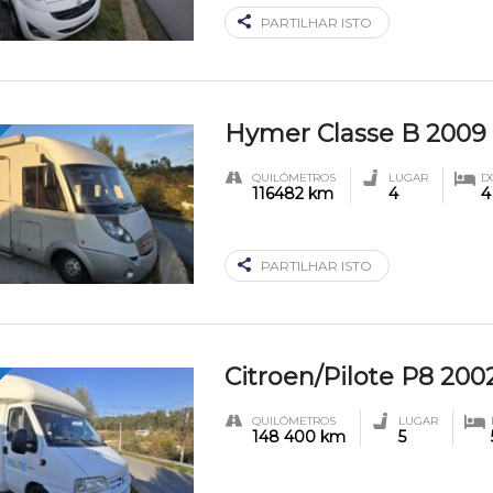
PARTILHAR ISTO
Hymer Classe B 2009
QUILÓMETROS
LUGAR
D
116482 km
4
4
PARTILHAR ISTO
Citroen/Pilote P8 200
QUILÓMETROS
LUGAR
148 400 km
5