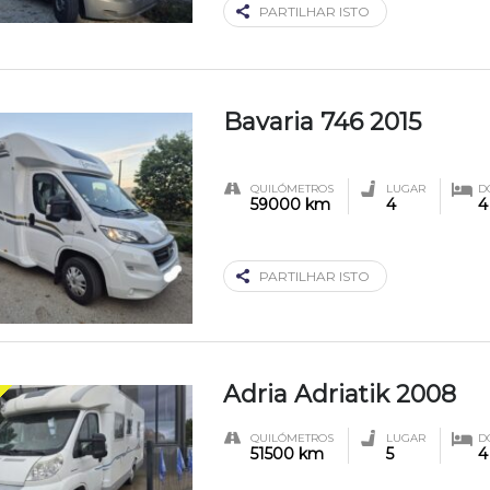
PARTILHAR ISTO
Bavaria 746 2015
QUILÓMETROS
LUGAR
D
59000 km
4
4
PARTILHAR ISTO
Adria Adriatik 2008
QUILÓMETROS
LUGAR
D
51500 km
5
4