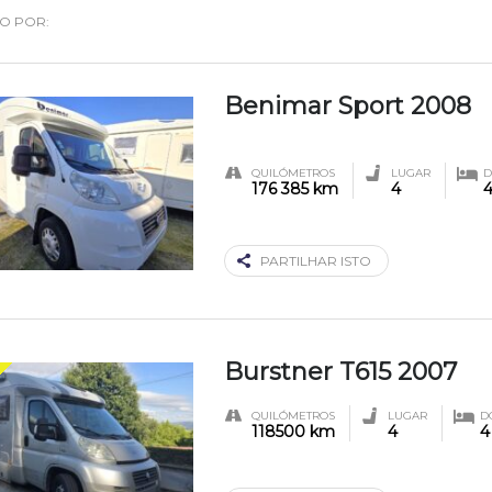
DO POR:
Benimar Sport 2008
QUILÓMETROS
LUGAR
D
176 385 km
4
PARTILHAR ISTO
Burstner T615 2007
QUILÓMETROS
LUGAR
D
118500 km
4
4