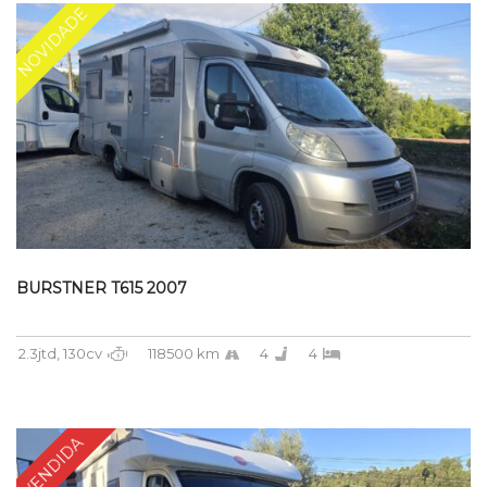
NOVIDADE
BURSTNER T615 2007
2.3jtd, 130cv
118500 km
4
4
VENDIDA