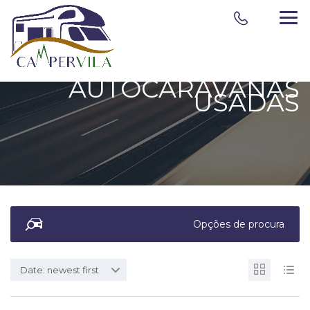
AUTOCARAVANAS
USADAS
Opções de procura
Date: newest first