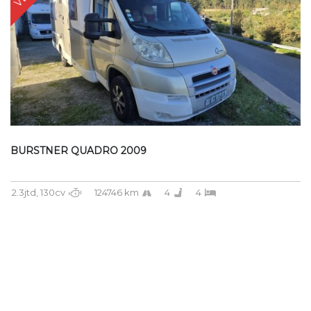
BURSTNER QUADRO 2009
2.3jtd, 130cv
124746 km
4
4