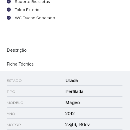
Suporte Bicicletas
Toldo Exterior
WC Duche Separado
Descrição
Ficha Técnica
Usada
ESTADO
Perfilada
TIPO
Mageo
MODELO
2012
ANO
2.3jtd, 130cv
MOTOR