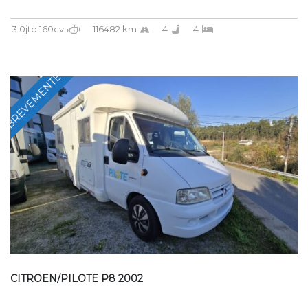
3.0jtd 160cv
116482 km
4
4
BREVEMENTE
CITROEN/PILOTE P8 2002