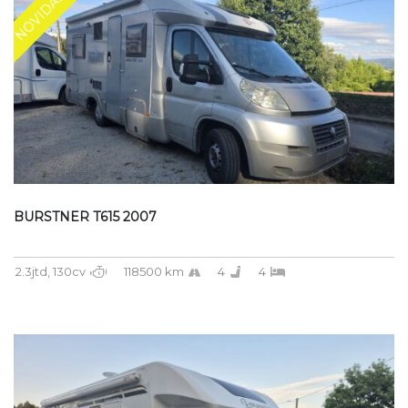
NOVIDADE
BURSTNER T615 2007
2.3jtd, 130cv
118500 km
4
4