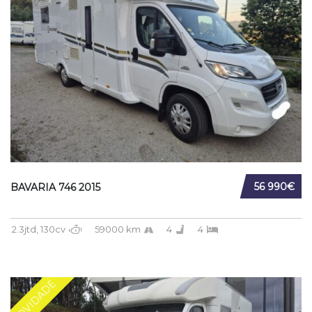
56 990€
BAVARIA 746 2015
2.3jtd, 130cv
59000 km
4
4
NOVIDADE