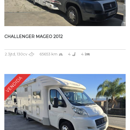
CHALLENGER MAGEO 2012
2.3jtd, 130cv
65653 km
4
4
VENDIDA