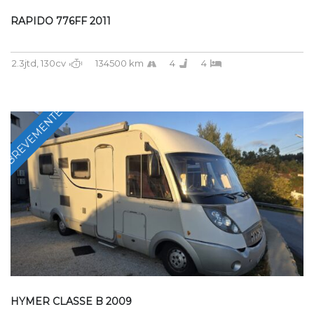
RAPIDO 776FF 2011
2.3jtd, 130cv
134500 km
4
4
BREVEMENTE
HYMER CLASSE B 2009