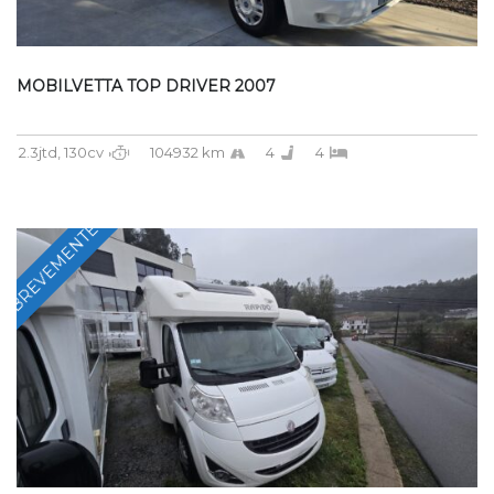
MOBILVETTA TOP DRIVER 2007
2.3jtd, 130cv
104932 km
4
4
BREVEMENTE