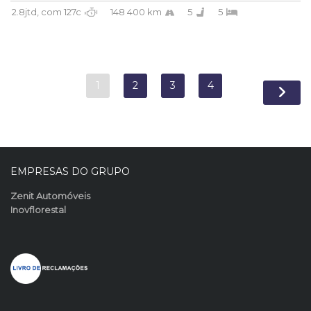
2.8jtd, com 127c
148 400 km
5
5
1
2
3
4
EMPRESAS DO GRUPO
Zenit Automóveis
Inovflorestal