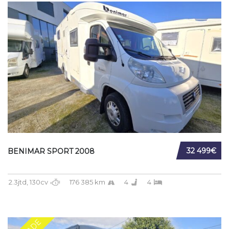
32 499€
BENIMAR SPORT 2008
2.3jtd, 130cv
176 385 km
4
4