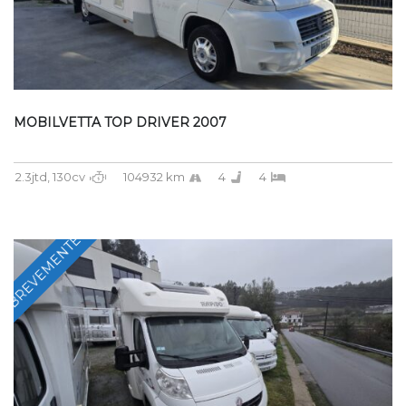
MOBILVETTA TOP DRIVER 2007
2.3jtd, 130cv
104932 km
4
4
BREVEMENTE