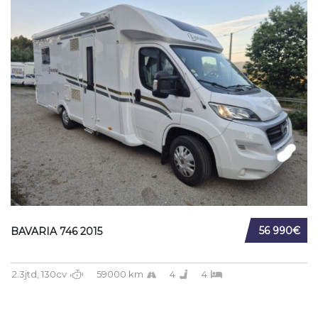
56 990€
BAVARIA 746 2015
2.3jtd, 130cv
59000 km
4
4