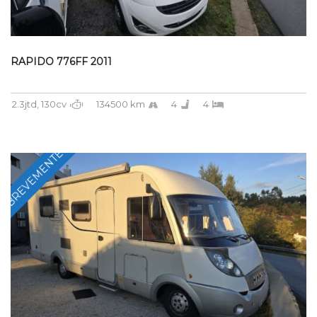
RAPIDO 776FF 2011
2.3jtd, 130cv
134500 km
4
4
BREVEMENTE