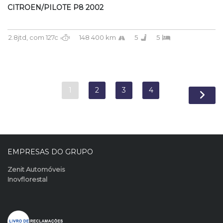
CITROEN/PILOTE P8 2002
2.8jtd, com 127c
148 400 km
5
5
1
2
3
4
EMPRESAS DO GRUPO
Zenit Automóveis
Inovflorestal