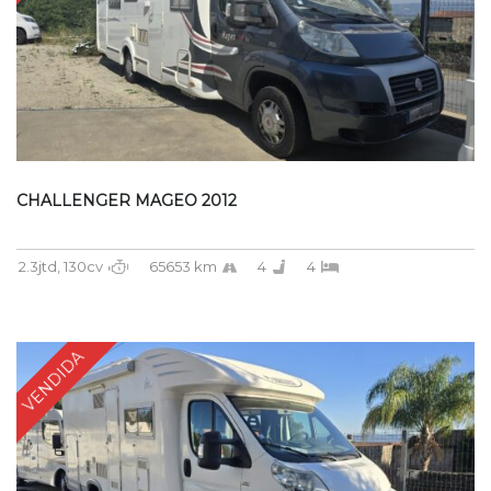
CHALLENGER MAGEO 2012
2.3jtd, 130cv
65653 km
4
4
VENDIDA