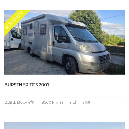
NOVIDADE
BURSTNER T615 2007
2.3jtd, 130cv
118500 km
4
4