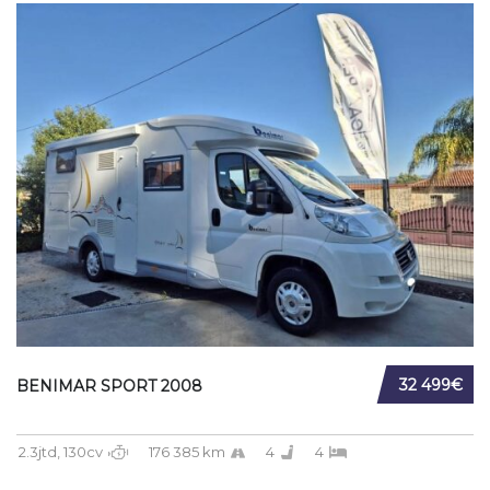
32 499€
BENIMAR SPORT 2008
2.3jtd, 130cv
176 385 km
4
4