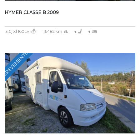
HYMER CLASSE B 2009
3.0jtd 160cv
116482 km
4
4
BREVEMENTE