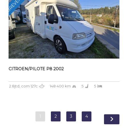
BREVEMENTE
CITROEN/PILOTE P8 2002
2.8jtd, com 127c
148 400 km
5
5
1
2
3
4