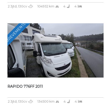
2.3jtd, 130cv
104932 km
4
4
BREVEMENTE
RAPIDO 776FF 2011
2.3jtd, 130cv
134500 km
4
4