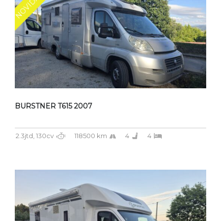
NOVIDADE
BURSTNER T615 2007
2.3jtd, 130cv
118500 km
4
4