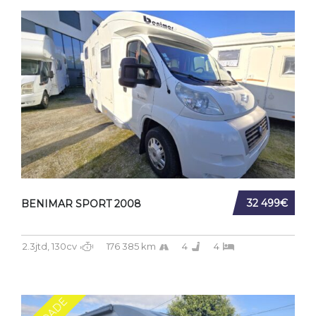
32 499€
BENIMAR SPORT 2008
2.3jtd, 130cv
176 385 km
4
4