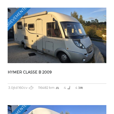
BREVEMENTE
HYMER CLASSE B 2009
3.0jtd 160cv
116482 km
4
4