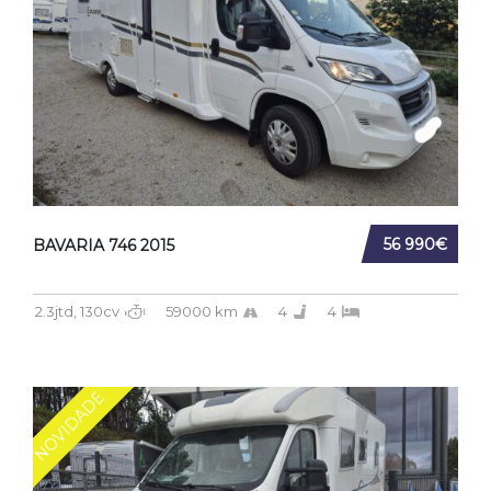
56 990€
BAVARIA 746 2015
2.3jtd, 130cv
59000 km
4
4
NOVIDADE